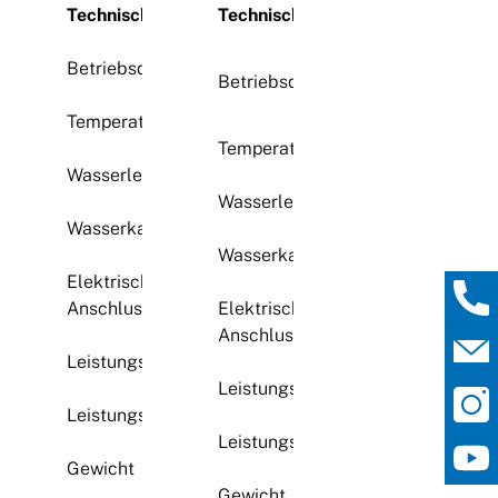
Technische Daten
Technische Daten
Betriebsdruck
30-180 bar
30-220 
Betriebsdruck
bar
Temperatur max.
Kaltwasser
Temperatur max.
Kaltwasse
Wasserleistung
13 l/min
Wasserleistung
16 l/min
Wasserkasten
10 l
Wasserkasten
16 l
Elektrischer 
400 V, 8,5 
Anschluss
Elektrischer 
A, 50 Hz
400 V, 8,5 
Anschluss
A, 50 Hz
Leistungsaufnahme
5,5 kW
Leistungsaufnahme
7,5 kW
Leistungsabgabe
4,0 kW
Leistungsabgabe
5,5 kW
Gewicht
62 kg
Gewicht
82 kg