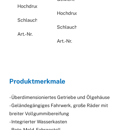
Hochdruckschlauch
NW6, 20 m
Hochdruckschlauch
NW8, 10 m
Schlauchtrommel
inklusive
Schlauchtrommel
ohne
Art.-Nr.
0501511
Art.-Nr.
0501354
Produktmerkmale
- Überdimensioniertes Getriebe und Ölgehäuse
- Geländegängiges Fahrwerk, große Räder mit
breiter Vollgummibereifung
- Integrierter Wasserkasten
- Roto-Mold-Fahrgestell